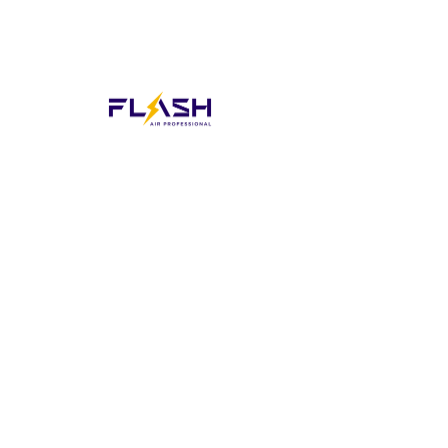
進入公司簡介
了解主要團隊
澳門大學創新創業中心傑
出入駐團隊
University of MacauOutstanding Incubation
Teams University of Macau