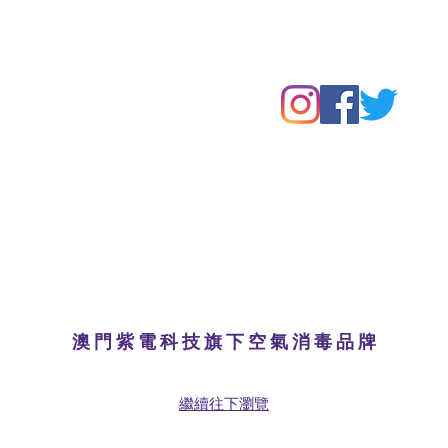
澳 門 紫 電 科 技 旗 下 空 氣 消 毒 品 牌
繼續往下瀏覽